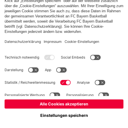
Basketball
Frauen
Handball
Schach
Schiedsrichter
Seniorenfußball
Tischtennis
©
FC Bayern München AG
–
2026
Impressum
Datenschutz
Nutzungsbedingungen
Barrierefreiheit
Cookie Einstellungen