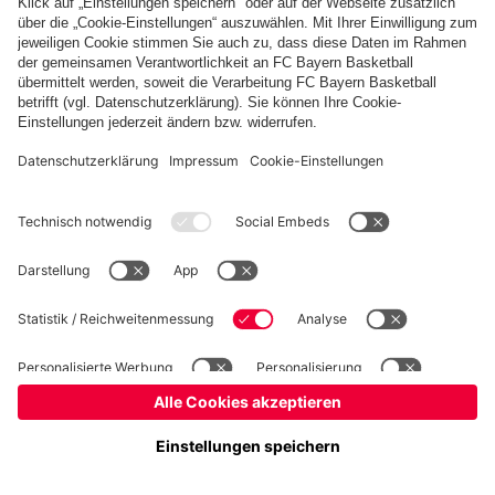
Basketball
Frauen
Handball
Schach
Schiedsrichter
Seniorenfußball
Tischtennis
©
FC Bayern München AG
–
2026
Impressum
Datenschutz
Nutzungsbedingungen
Barrierefreiheit
Cookie Einstellungen