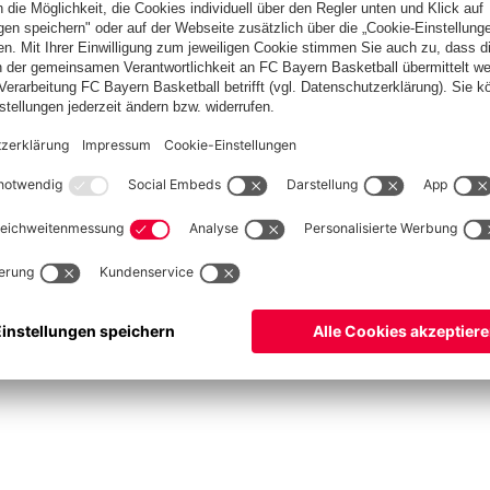
ketball
Frauen
Handball
Schach
Schiedsrichter
Seniorenfußball
Tischtenn
©
FC Bayern München AG
–
2026
pressum
Datenschutz
Nutzungsbedingungen
Barrierefreiheit
Cookie Einstellungen