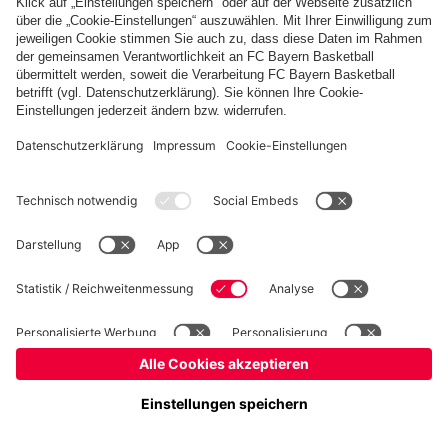
Basketball
Frauen
Handball
Schach
Schiedsrichter
Seniorenfußball
Tischtennis
©
FC Bayern München AG
–
2026
Impressum
Datenschutz
Nutzungsbedingungen
Barrierefreiheit
Cookie Einstellungen