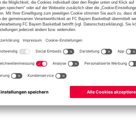
ketball
Frauen
Handball
Schach
Schiedsrichter
Seniorenfußball
Tischtenn
©
FC Bayern München AG
–
2026
pressum
Datenschutz
Nutzungsbedingungen
Barrierefreiheit
Cookie Einstellungen