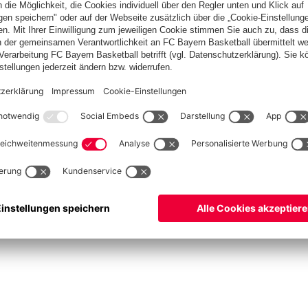
ketball
Frauen
Handball
Schach
Schiedsrichter
Seniorenfußball
Tischtenn
©
FC Bayern München AG
–
2026
pressum
Datenschutz
Nutzungsbedingungen
Barrierefreiheit
Cookie Einstellungen