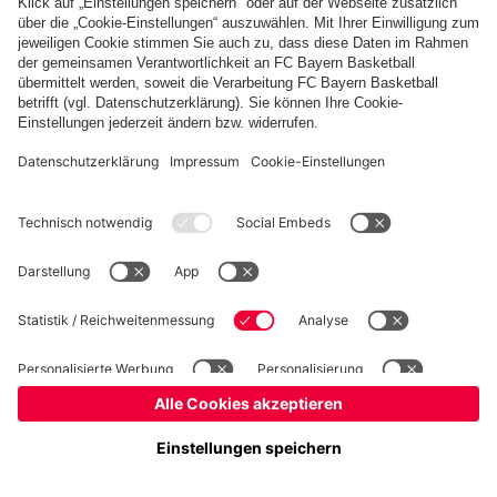
Basketball
Frauen
Handball
Schach
Schiedsrichter
Seniorenfußball
Tischtennis
©
FC Bayern München AG
–
2026
Impressum
Datenschutz
Nutzungsbedingungen
Barrierefreiheit
Cookie Einstellungen