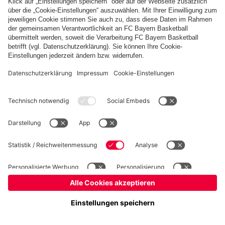
Basketball
Frauen
Handball
Schach
Schiedsrichter
Seniorenfußball
Tischtennis
©
FC Bayern München AG
–
2026
Impressum
Datenschutz
Nutzungsbedingungen
Barrierefreiheit
Cookie Einstellungen