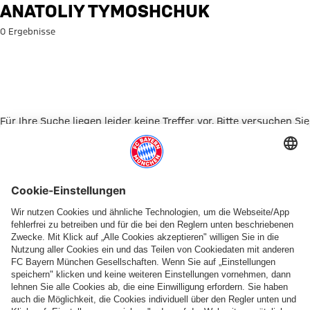
Suche: Anatoliy Tymoshchuk
ANATOLIY TYMOSHCHUK
0 Ergebnisse
Für Ihre Suche liegen leider keine Treffer vor. Bitte versuchen Sie
es mit einem anderen Suchbegriff.
Zur Startseite