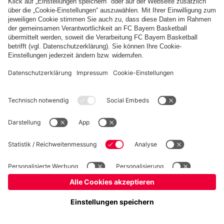
Basketball
Frauen
Handball
Schach
Schiedsrichter
Seniorenfußball
Tischtennis
©
FC Bayern München AG
–
2026
Impressum
Datenschutz
Nutzungsbedingungen
Barrierefreiheit
Cookie Einstellungen