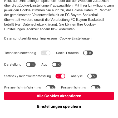
Basketball
Frauen
Handball
Schach
Schiedsrichter
Seniorenfußball
Tischtennis
©
FC Bayern München AG
–
2026
Impressum
Datenschutz
Nutzungsbedingungen
Barrierefreiheit
Cookie Einstellungen