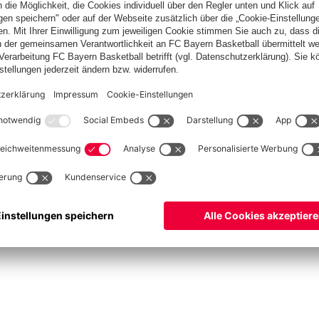
ketball
Frauen
Handball
Schach
Schiedsrichter
Seniorenfußball
Tischtenn
©
FC Bayern München AG
–
2026
pressum
Datenschutz
Nutzungsbedingungen
Barrierefreiheit
Cookie Einstellungen