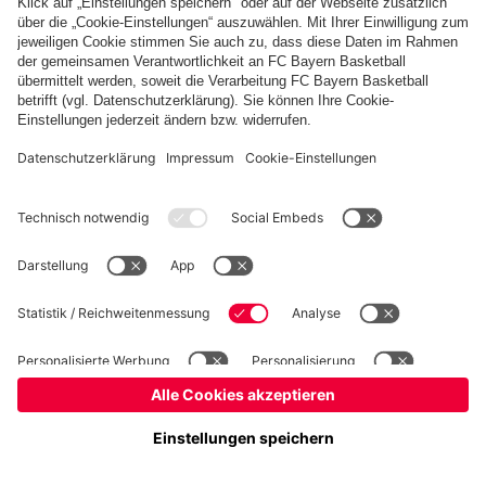
Basketball
Frauen
Handball
Schach
Schiedsrichter
Seniorenfußball
Tischtennis
©
FC Bayern München AG
–
2026
Impressum
Datenschutz
Nutzungsbedingungen
Barrierefreiheit
Cookie Einstellungen