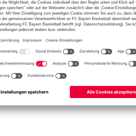
ketball
Frauen
Handball
Schach
Schiedsrichter
Seniorenfußball
Tischtenn
©
FC Bayern München AG
–
2026
pressum
Datenschutz
Nutzungsbedingungen
Barrierefreiheit
Cookie Einstellungen