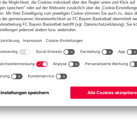
ketball
Frauen
Handball
Schach
Schiedsrichter
Seniorenfußball
Tischtenn
©
FC Bayern München AG
–
2026
pressum
Datenschutz
Nutzungsbedingungen
Barrierefreiheit
Cookie Einstellungen