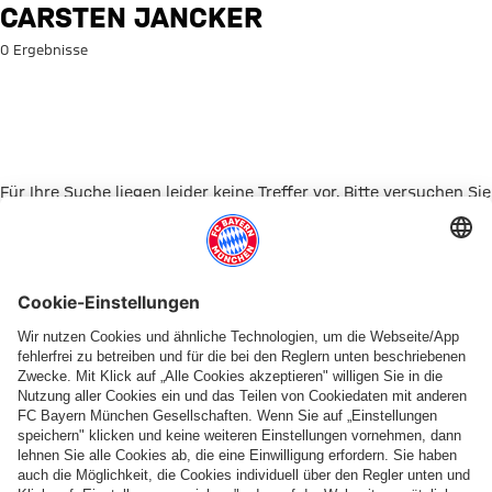
Suche: Carsten Jancker
CARSTEN JANCKER
0 Ergebnisse
Für Ihre Suche liegen leider keine Treffer vor. Bitte versuchen Sie
es mit einem anderen Suchbegriff.
Zur Startseite