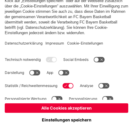
Basketball
Frauen
Handball
Schach
Schiedsrichter
Seniorenfußball
Tischtennis
©
FC Bayern München AG
–
2026
Impressum
Datenschutz
Nutzungsbedingungen
Barrierefreiheit
Cookie Einstellungen