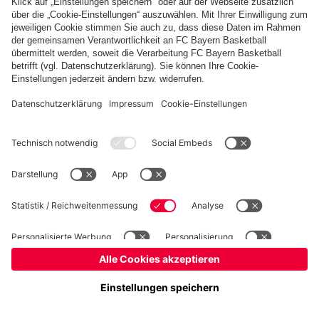
Basketball
Frauen
Handball
Schach
Schiedsrichter
Seniorenfußball
Tischtennis
©
FC Bayern München AG
–
2026
Impressum
Datenschutz
Nutzungsbedingungen
Barrierefreiheit
Cookie Einstellungen