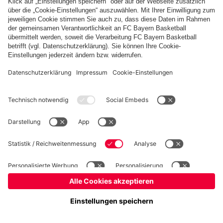
Basketball
Frauen
Handball
Schach
Schiedsrichter
Seniorenfußball
Tischtennis
©
FC Bayern München AG
–
2026
Impressum
Datenschutz
Nutzungsbedingungen
Barrierefreiheit
Cookie Einstellungen