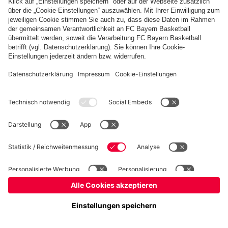
Basketball
Frauen
Handball
Schach
Schiedsrichter
Seniorenfußball
Tischtennis
©
FC Bayern München AG
–
2026
Impressum
Datenschutz
Nutzungsbedingungen
Barrierefreiheit
Cookie Einstellungen