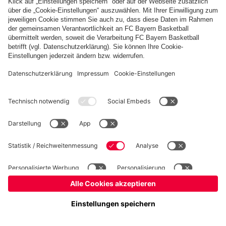
Basketball
Frauen
Handball
Schach
Schiedsrichter
Seniorenfußball
Tischtennis
©
FC Bayern München AG
–
2026
Impressum
Datenschutz
Nutzungsbedingungen
Barrierefreiheit
Cookie Einstellungen