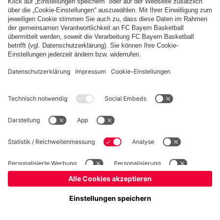
Basketball
Frauen
Handball
Schach
Schiedsrichter
Seniorenfußball
Tischtennis
©
FC Bayern München AG
–
2026
Impressum
Datenschutz
Nutzungsbedingungen
Barrierefreiheit
Cookie Einstellungen