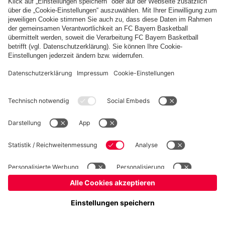
Basketball
Frauen
Handball
Schach
Schiedsrichter
Seniorenfußball
Tischtennis
©
FC Bayern München AG
–
2026
Impressum
Datenschutz
Nutzungsbedingungen
Barrierefreiheit
Cookie Einstellungen