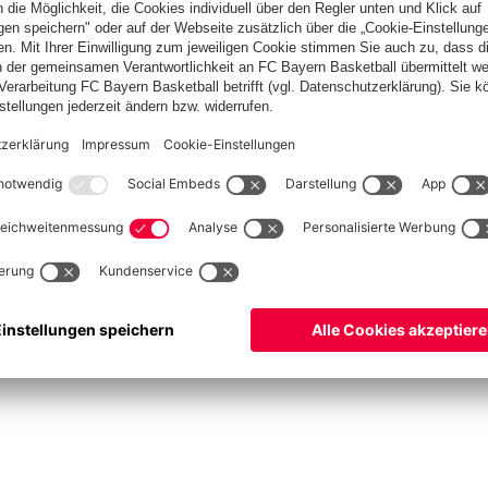
ketball
Frauen
Handball
Schach
Schiedsrichter
Seniorenfußball
Tischtenn
©
FC Bayern München AG
–
2026
pressum
Datenschutz
Nutzungsbedingungen
Barrierefreiheit
Cookie Einstellungen