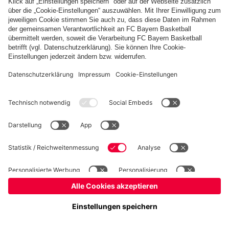
Basketball
Frauen
Handball
Schach
Schiedsrichter
Seniorenfußball
Tischtennis
©
FC Bayern München AG
–
2026
Impressum
Datenschutz
Nutzungsbedingungen
Barrierefreiheit
Cookie Einstellungen