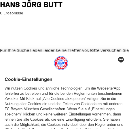
Suche: Hans Jörg Butt
HANS JÖRG BUTT
0 Ergebnisse
Für Ihre Suche liegen leider keine Treffer vor. Bitte versuchen Sie
es mit einem anderen Suchbegriff.
Zur Startseite