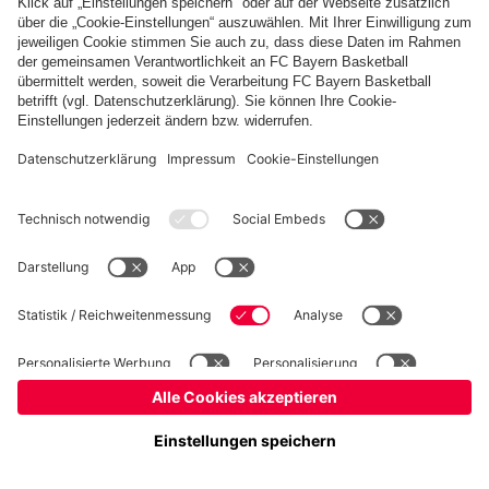
Basketball
Frauen
Handball
Schach
Schiedsrichter
Seniorenfußball
Tischtennis
©
FC Bayern München AG
–
2026
Impressum
Datenschutz
Nutzungsbedingungen
Barrierefreiheit
Cookie Einstellungen