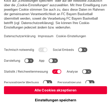
Basketball
Frauen
Handball
Schach
Schiedsrichter
Seniorenfußball
Tischtennis
©
FC Bayern München AG
–
2026
Impressum
Datenschutz
Nutzungsbedingungen
Barrierefreiheit
Cookie Einstellungen