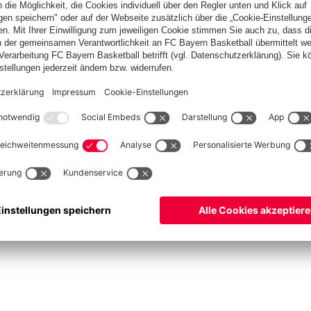
ketball
Frauen
Handball
Schach
Schiedsrichter
Seniorenfußball
Tischtenn
©
FC Bayern München AG
–
2026
pressum
Datenschutz
Nutzungsbedingungen
Barrierefreiheit
Cookie Einstellungen