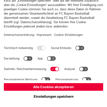
Basketball
Frauen
Handball
Schach
Schiedsrichter
Seniorenfußball
Tischtennis
©
FC Bayern München AG
–
2026
Impressum
Datenschutz
Nutzungsbedingungen
Barrierefreiheit
Cookie Einstellungen