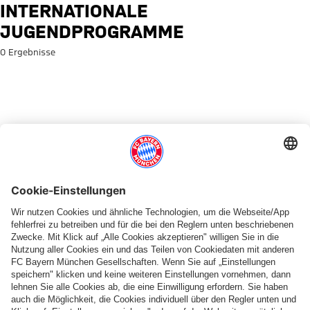
Suche: Internationale Jugend
INTERNATIONALE
JUGENDPROGRAMME
0 Ergebnisse
Für Ihre Suche liegen leider keine Treffer vor. Bitte versuchen Sie
es mit einem anderen Suchbegriff.
Zur Startseite