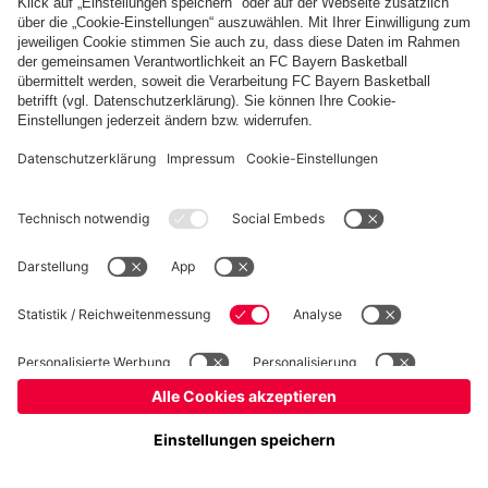
Basketball
Frauen
Handball
Schach
Schiedsrichter
Seniorenfußball
Tischtennis
©
FC Bayern München AG
–
2026
Impressum
Datenschutz
Nutzungsbedingungen
Barrierefreiheit
Cookie Einstellungen