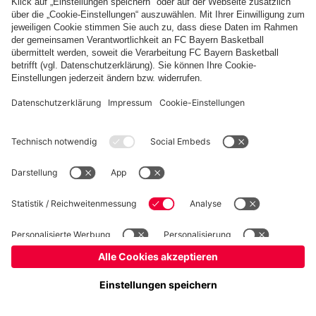
Basketball
Frauen
Handball
Schach
Schiedsrichter
Seniorenfußball
Tischtennis
©
FC Bayern München AG
–
2026
Impressum
Datenschutz
Nutzungsbedingungen
Barrierefreiheit
Cookie Einstellungen