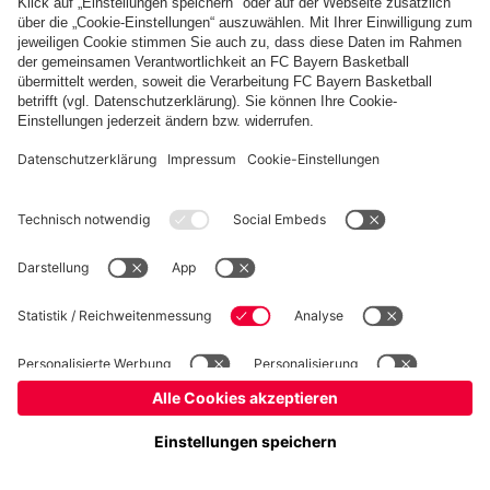
Basketball
Frauen
Handball
Schach
Schiedsrichter
Seniorenfußball
Tischtennis
©
FC Bayern München AG
–
2026
Impressum
Datenschutz
Nutzungsbedingungen
Barrierefreiheit
Cookie Einstellungen