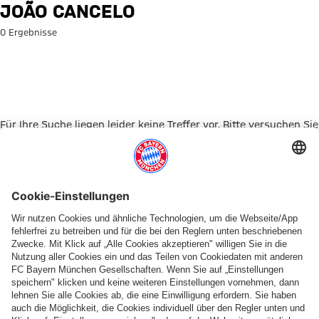
Suche: João Cancelo
JOÃO CANCELO
0 Ergebnisse
Für Ihre Suche liegen leider keine Treffer vor. Bitte versuchen Sie
es mit einem anderen Suchbegriff.
Zur Startseite