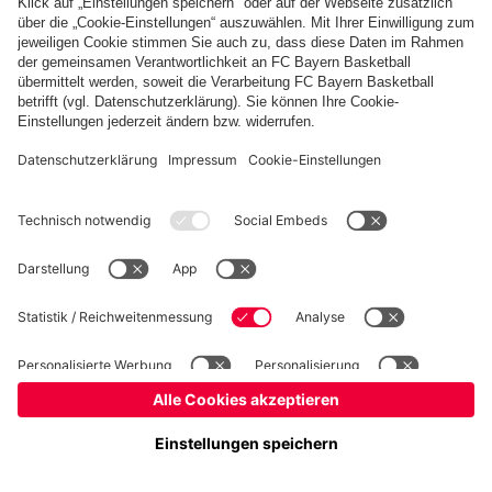
Basketball
Frauen
Handball
Schach
Schiedsrichter
Seniorenfußball
Tischtennis
©
FC Bayern München AG
–
2026
Impressum
Datenschutz
Nutzungsbedingungen
Barrierefreiheit
Cookie Einstellungen