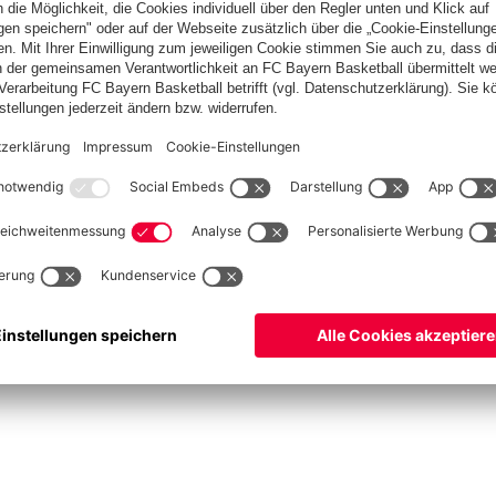
ketball
Frauen
Handball
Schach
Schiedsrichter
Seniorenfußball
Tischtenn
©
FC Bayern München AG
–
2026
pressum
Datenschutz
Nutzungsbedingungen
Barrierefreiheit
Cookie Einstellungen