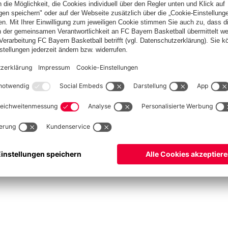
ketball
Frauen
Handball
Schach
Schiedsrichter
Seniorenfußball
Tischtenn
©
FC Bayern München AG
–
2026
pressum
Datenschutz
Nutzungsbedingungen
Barrierefreiheit
Cookie Einstellungen