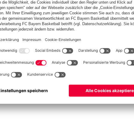
ketball
Frauen
Handball
Schach
Schiedsrichter
Seniorenfußball
Tischtenn
©
FC Bayern München AG
–
2026
pressum
Datenschutz
Nutzungsbedingungen
Barrierefreiheit
Cookie Einstellungen