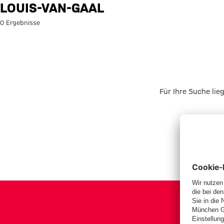
Suche: louis-van-gaal
LOUIS-VAN-GAAL
0 Ergebnisse
Für Ihre Suche lie