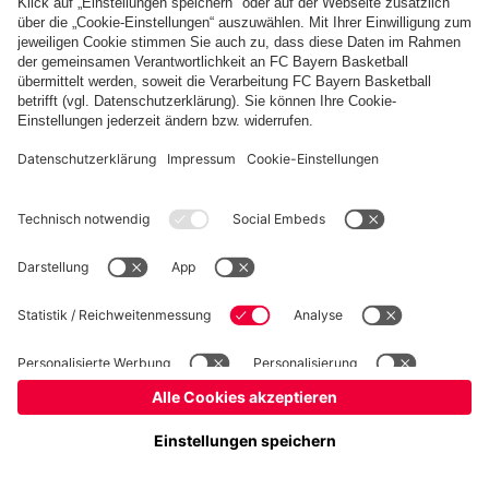
Basketball
Frauen
Handball
Schach
Schiedsrichter
Seniorenfußball
Tischtennis
©
FC Bayern München AG
–
2026
Impressum
Datenschutz
Nutzungsbedingungen
Barrierefreiheit
Cookie Einstellungen