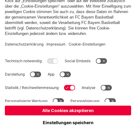
Basketball
Frauen
Handball
Schach
Schiedsrichter
Seniorenfußball
Tischtennis
©
FC Bayern München AG
–
2026
Impressum
Datenschutz
Nutzungsbedingungen
Barrierefreiheit
Cookie Einstellungen