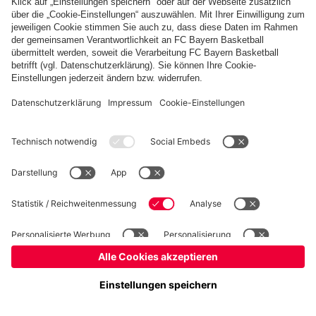
Basketball
Frauen
Handball
Schach
Schiedsrichter
Seniorenfußball
Tischtennis
©
FC Bayern München AG
–
2026
Impressum
Datenschutz
Nutzungsbedingungen
Barrierefreiheit
Cookie Einstellungen