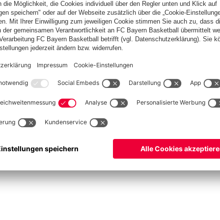
ketball
Frauen
Handball
Schach
Schiedsrichter
Seniorenfußball
Tischtenn
©
FC Bayern München AG
–
2026
pressum
Datenschutz
Nutzungsbedingungen
Barrierefreiheit
Cookie Einstellungen