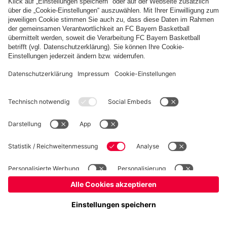
Basketball
Frauen
Handball
Schach
Schiedsrichter
Seniorenfußball
Tischtennis
©
FC Bayern München AG
–
2026
Impressum
Datenschutz
Nutzungsbedingungen
Barrierefreiheit
Cookie Einstellungen