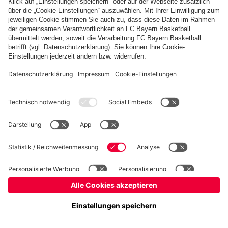
Basketball
Frauen
Handball
Schach
Schiedsrichter
Seniorenfußball
Tischtennis
©
FC Bayern München AG
–
2026
Impressum
Datenschutz
Nutzungsbedingungen
Barrierefreiheit
Cookie Einstellungen