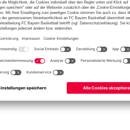
ketball
Frauen
Handball
Schach
Schiedsrichter
Seniorenfußball
Tischtenn
©
FC Bayern München AG
–
2026
pressum
Datenschutz
Nutzungsbedingungen
Barrierefreiheit
Cookie Einstellungen