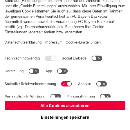
Basketball
Frauen
Handball
Schach
Schiedsrichter
Seniorenfußball
Tischtennis
©
FC Bayern München AG
–
2026
Impressum
Datenschutz
Nutzungsbedingungen
Barrierefreiheit
Cookie Einstellungen