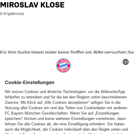
Suche: Miroslav Klose
MIROSLAV KLOSE
0 Ergebnisse
Für Ihre Suche liegen leider keine Treffer vor. Bitte versuchen Sie
es mit einem anderen Suchbegriff.
Zur Startseite