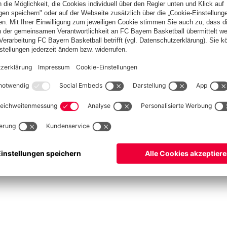
ketball
Frauen
Handball
Schach
Schiedsrichter
Seniorenfußball
Tischtenn
©
FC Bayern München AG
–
2026
pressum
Datenschutz
Nutzungsbedingungen
Barrierefreiheit
Cookie Einstellungen