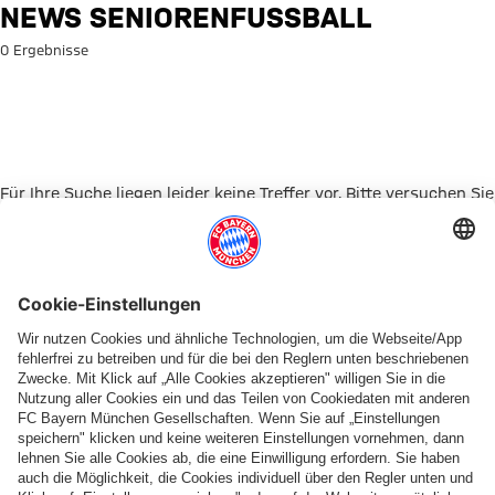
Suche: News Seniorenfußball
NEWS SENIORENFUSSBALL
0 Ergebnisse
Für Ihre Suche liegen leider keine Treffer vor. Bitte versuchen Sie
es mit einem anderen Suchbegriff.
Zur Startseite