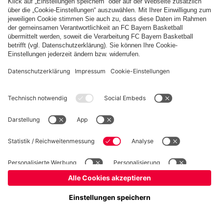
Basketball
Frauen
Handball
Schach
Schiedsrichter
Seniorenfußball
Tischtennis
©
FC Bayern München AG
–
2026
Impressum
Datenschutz
Nutzungsbedingungen
Barrierefreiheit
Cookie Einstellungen