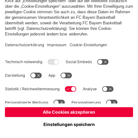
Basketball
Frauen
Handball
Schach
Schiedsrichter
Seniorenfußball
Tischtennis
©
FC Bayern München AG
–
2026
Impressum
Datenschutz
Nutzungsbedingungen
Barrierefreiheit
Cookie Einstellungen