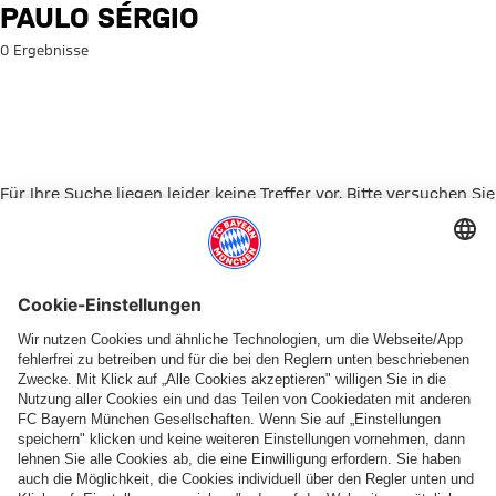
Suche: Paulo Sérgio
PAULO SÉRGIO
0 Ergebnisse
Für Ihre Suche liegen leider keine Treffer vor. Bitte versuchen Sie
es mit einem anderen Suchbegriff.
Zur Startseite