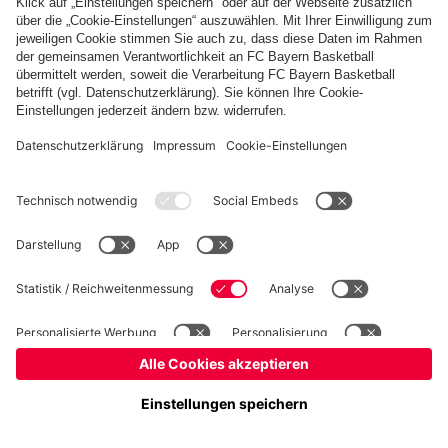
Basketball
Frauen
Handball
Schach
Schiedsrichter
Seniorenfußball
Tischtennis
©
FC Bayern München AG
–
2026
Impressum
Datenschutz
Nutzungsbedingungen
Barrierefreiheit
Cookie Einstellungen