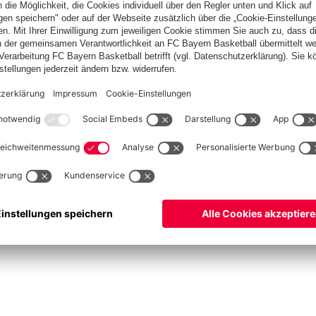
ketball
Frauen
Handball
Schach
Schiedsrichter
Seniorenfußball
Tischtenn
©
FC Bayern München AG
–
2026
pressum
Datenschutz
Nutzungsbedingungen
Barrierefreiheit
Cookie Einstellungen