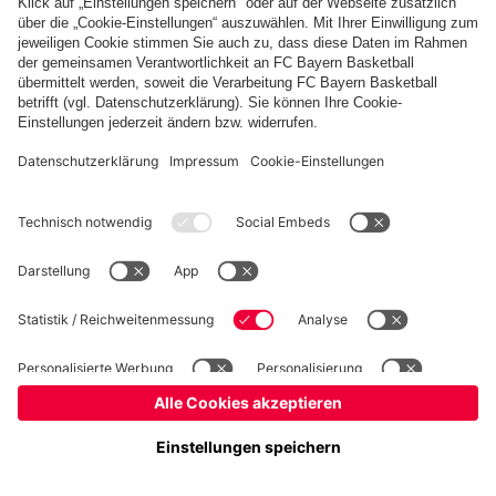
Basketball
Frauen
Handball
Schach
Schiedsrichter
Seniorenfußball
Tischtennis
©
FC Bayern München AG
–
2026
Impressum
Datenschutz
Nutzungsbedingungen
Barrierefreiheit
Cookie Einstellungen