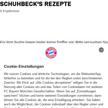
Suche: Schuhbeck's Rezepte
SCHUHBECK'S REZEPTE
0 Ergebnisse
Für Ihre Suche liegen leider keine Treffer vor. Bitte versuchen Sie
es mit einem anderen Suchbegriff.
Zur Startseite