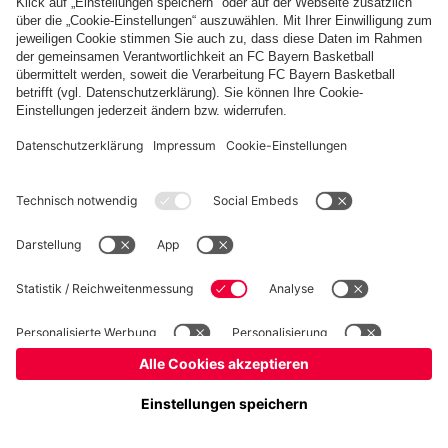
Basketball
Frauen
Handball
Schach
Schiedsrichter
Seniorenfußball
Tischtennis
©
FC Bayern München AG
–
2026
Impressum
Datenschutz
Nutzungsbedingungen
Barrierefreiheit
Cookie Einstellungen