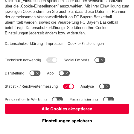
Basketball
Frauen
Handball
Schach
Schiedsrichter
Seniorenfußball
Tischtennis
©
FC Bayern München AG
–
2026
Impressum
Datenschutz
Nutzungsbedingungen
Barrierefreiheit
Cookie Einstellungen